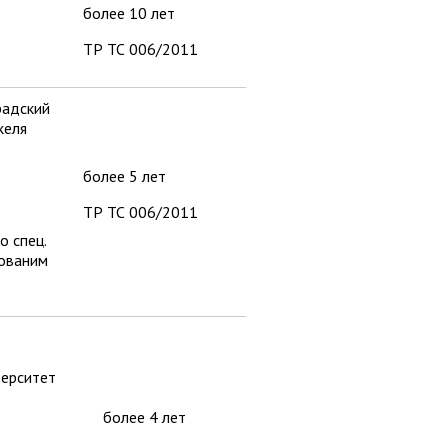
более 10 лет
ТР ТС 006/2011
радский
келя
более 5 лет
ТР ТС 006/2011
 спец.
ованим
верситет
более 4 лет