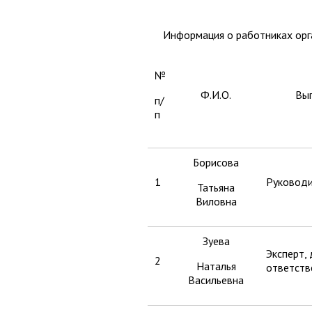
Информация о работниках орг
№
Ф.И.О.
Вы
п/
п
Борисова
1
Руководи
Татьяна
Виловна
Зуева
Эксперт,
2
Наталья
ответств
Васильевна