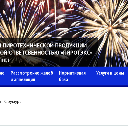
И ПИРОТЕХНИЧЕСКОЙ ПРОДУКЦИИ
НОЙ ОТВЕТСВЕННОСТЬЮ «ПИРОТЭКС»
1ПИ01
ие
Рассмотрение жалоб
Нормативная
Услуги и цены
и аппеляций
база
Структура